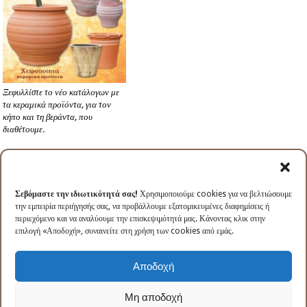
Ξεφυλλίστε το νέο κατάλογων με
τα κεραμικά προϊόντα, για τον
κήπο και τη βεράντα, που
διαθέτουμε.
Που θα μας βρείτε:
Γιώργος και Νίκος Μάμιδας, Αγγειοπλαστείο
Σεβόμαστε την ιδιωτικότητά σας!
Χρησιμοποιούμε cookies για να βελτιώσουμε
Κεραμικά Μαρούσι
την εμπειρία περιήγησής σας, να προβάλλουμε εξατομικευμένες διαφημίσεις ή
Το αγγειοπλαστείο μας βρίσκεται στο Μαρούσι, Αναξαγόρα 14.
περιεχόμενο και να αναλύουμε την επισκεψιμότητά μας. Κάνοντας κλικ στην
επιλογή «Αποδοχή», συναινείτε στη χρήση των cookies από εμάς.
Τηλ. επικοινωνίας: 210.61.06.437
email: mamidas88 [at] hotmail.com
Αποδοχή
ΓΕΜΗ: 085230702000
Μη αποδοχή